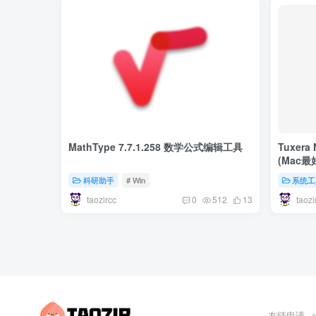
MathType 7.7.1.258 数学公式编辑工具
Tuxera
(Mac
科研助手
# Win
系统工
taozircc
taozi
0
512
13
友链申请