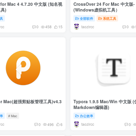
 for Mac 4 4.7.20 中文版 (知名视
CrossOver 24 For Mac 中文版-
具)
(Windows虚拟机工具）
具
全部软件
系统工具
rcc
taozircc
0
458
15
0
 for Mac(超强剪贴板管理工具)v4.3
Typora 1.9.5 Mac/Win 中文版
Markdown编辑器)
率
# Mac
办公效率
rcc
taozircc
0
496
6
0