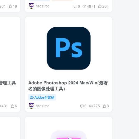
taozircc
801
19
0
4871
264
论文管理工具
Adobe Photoshop 2024 Mac/Win(最著
名的图像处理工具）
Adobe全家桶
taozircc
431
6
0
775
8