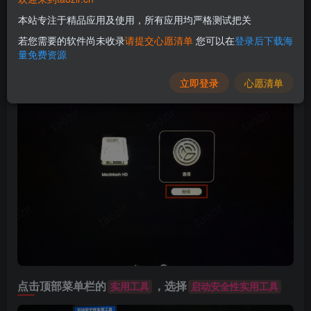
本站专注于精品应用及使用，所有应用均严格测试把关
先关机
若您需要的软件尚未收录
请提交心愿清单
您可以在
登录后下载海
量免费资源
长按开机键不松手直到出现下图画面，点击
,选择
选项
立即登录
心愿清单
继续
点击顶部菜单栏的
，选择
实用工具
启动安全性实用工具