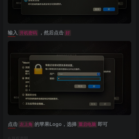
输入
，然后点击
开机密码
好
点击
的苹果Logo，选择
即可
左上角
重启电脑
©
版权声明