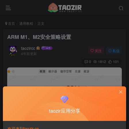
首页
通用教程
正文
ARM M1、M2安全策略设置
taozircc
关注
私信
4年前更新
0
1812
101
taozir应用分享
本教程只适用于M系列教程
欢迎来到taozir.cn