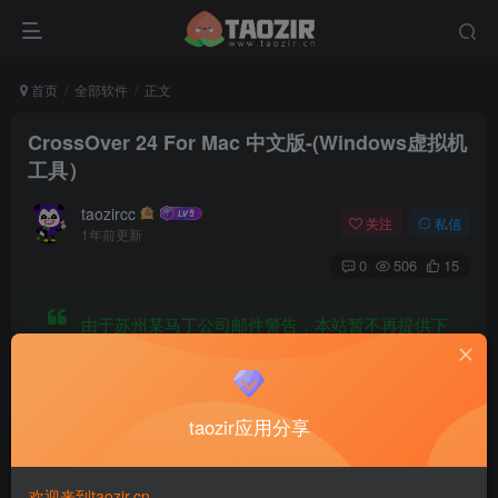
首页
全部软件
正文
CrossOver 24 For Mac 中文版-(Windows虚拟机
工具）
taozircc
关注
私信
1年前更新
0
506
15
由于苏州某马丁公司邮件警告，本站暂不再提供下
载地址
应用截图：
taozir应用分享
欢迎来到taozir.cn